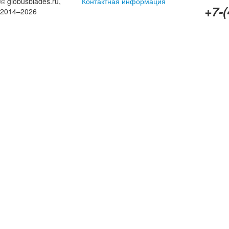
© globusblades.ru,
Контактная информация
+7-(
2014–2026