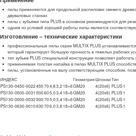
пилы применяются для продольной распиловки свежего древес
двуваловых станках
пилы с зубьями типа PLUS в основном рекомендуются для рез
одним из условий хорошей работы пилы является соответству
Изготовление – технические характеристики
профессиональные пилы серии MULTIX PLUS устанавливаются 
который гарантирует большую прочность в тяжелых рабочих ус
тип зубьев PLUS специальной конструкции позволяет работать
применяемая толстая напайка в пилах MULTIX PLUS способств
пилы, установленные на валу соответствующим способом, поз
ИНДЕКС
Геометрия
Шпонки
Тип
PS130-0450-0022
450
70
4,8
3,2
18+6
GM20
4(20x6)
PLUS
1
PS130-0500-0031
500
60
5,0
3,4
18+6
GM20
4(20x6)
PLUS
1
PS130-0500-0032
500
70
5,0
3,4
18+6
GM20
4(20x6)
PLUS
1
PS130-0630-0010
630
70
6,0
3,8
18+6
GM20
4(20x6)
PLUS
1