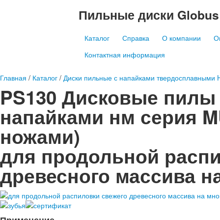
Пильные диски
Globus
Каталог
Справка
О компании
О
Контактная информация
Главная
/
Каталог
/
Диски пильные с напайками твердосплавными
PS130
Дисковые пилы
напайками нм серия M
ножами)
для продольной распи
древесного массива н
Применение